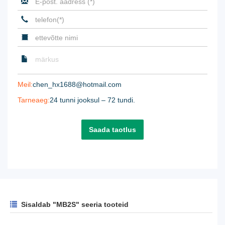
Meil:
chen_hx1688@hotmail.com
Tarneaeg:
24 tunni jooksul – 72 tundi.
Saada taotlus
Sisaldab "MB2S" seeria tooteid