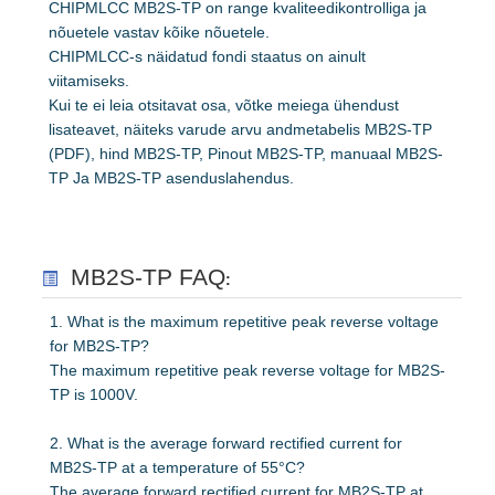
CHIPMLCC MB2S-TP on range kvaliteedikontrolliga ja
nõuetele vastav kõike nõuetele.
CHIPMLCC-s näidatud fondi staatus on ainult
viitamiseks.
Kui te ei leia otsitavat osa, võtke meiega ühendust
lisateavet, näiteks varude arvu andmetabelis MB2S-TP
(PDF), hind MB2S-TP, Pinout MB2S-TP, manuaal MB2S-
TP Ja MB2S-TP asenduslahendus.
MB2S-TP FAQ
:
1. What is the maximum repetitive peak reverse voltage
for MB2S-TP?
The maximum repetitive peak reverse voltage for MB2S-
TP is 1000V.
2. What is the average forward rectified current for
MB2S-TP at a temperature of 55°C?
The average forward rectified current for MB2S-TP at