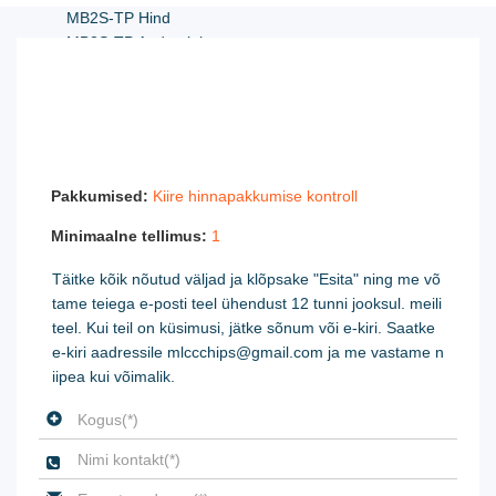
MB2S-TP Hind
MB2S-TP Andmeleht
MB2S-TP Maalimine
MB2S-TP PDF
MB2S-TP Tehniline kirjeldus
MB2S-TP Tihvtide pinge
MB2S-TP Pakkuja
Pakkumised:
Kiire hinnapakkumise kontroll
Minimaalne tellimus:
1
Täitke kõik nõutud väljad ja klõpsake "Esita" ning me võ
tame teiega e-posti teel ühendust 12 tunni jooksul. meili
teel. Kui teil on küsimusi, jätke sõnum või e-kiri. Saatke
e-kiri aadressile mlccchips@gmail.com ja me vastame n
iipea kui võimalik.
