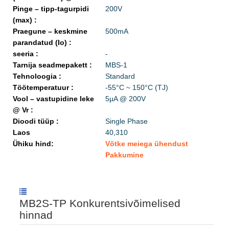
Pinge – tipp-tagurpidi
200V
(max) :
Praegune – keskmine
500mA
parandatud (Io) :
seeria :
-
Tarnija seadmepakett :
MBS-1
Tehnoloogia :
Standard
Töötemperatuur :
-55°C ~ 150°C (TJ)
Vool – vastupidine leke
5µA @ 200V
@ Vr :
Dioodi tüüp :
Single Phase
Laos
40,310
Ühiku hind:
Võtke meiega ühendust
Pakkumine
MB2S-TP Konkurentsivõimelised
hinnad