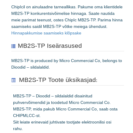
ChipIcil on ainulaadne tarneallikas. Pakume oma klientidele
MB2S-TP konkurentsivõimelise hinnaga. Saate nautida
meie parimat teenust, ostes ChipIc MB2S-TP. Parima hinna
saamiseks saidil MB2S-TP võtke meiega ühendust.
Hinnapakkumise saamiseks klõpsake
MB2S-TP Iseärasused
MB2S-TP is produced by Micro Commercial Co, belongs to
Dioodid – sildalaldid.
MB2S-TP Toote üksikasjad
:
MB2S-TP – Dioodid – sildalaldid disainitud
puhvervõimendid ja toodetud Micro Commercial Co.
MB2S-TP, mida pakub Micro Commercial Co, saab osta
CHIPMLCC-st.
Siit leiate erinevaid juhtivate tootjate elektroonilisi osi
rahu.