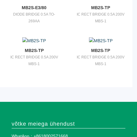
MB2S-E3/80
MB2S-TP
DIODE BRIDGE 0.5A TO-
IC RECT BRIDGE 0.5A 200V
269AA
MBS-1
MB2S-TP
MB2S-TP
IC RECT BRIDGE 0.5A 200V
IC RECT BRIDGE 0.5A 200V
MBS-1
MBS-1
võtke meiega ühendust
WhatApp：+8618002571668