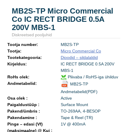
MB2S-TP Micro Commercial
Co IC RECT BRIDGE 0.5A
200V MBS-1
Diskreetsed pooljuhid
Tootja number:
MB2S-TP
Tootja:
Micro Commercial Co
Tootekategooria:
Dioodid – sildalaldid
Kirjeldus:
IC RECT BRIDGE 0.5A 200V
MBS-1
RoHs olek:
Pliivaba / RoHS-iga ühilduv
Andmetabelid:
MB2S-TP
Andmetabelid(PDF)
Osa olek :
Active
Paigaldustüüp :
Surface Mount
Pakend/ümbris :
TO-269AA, 4-BESOP
Pakendamine :
Tape & Reel (TR)
Pinge – edasi (Vf)
1V @ 400mA
(maksimaalne) @ Kui :