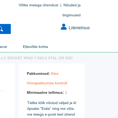
Võtke meiega ühendust
|
Nõuded ja
tingimused
Liikmelisus
larve
Ettevõtte kohta
 LLC SOCKET 4PAD 7.0X5.0 XTAL OR OSC
Pakkumised:
Kiire
hinnapakkumise kontroll
Minimaalne tellimus:
1
Täitke kõik nõutud väljad ja kl
õpsake "Esita" ning me võta
me teiega e-posti teel ühend