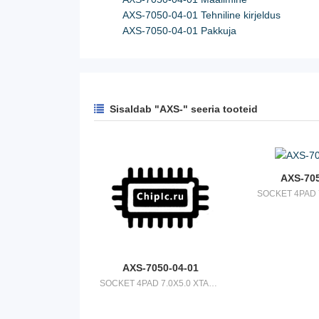
AXS-7050-04-01 Tehniline kirjeldus
AXS-7050-04-01 Pakkuja
Sisaldab "AXS-" seeria tooteid
AXS-705
AXS-7050-04-01
SOCKET 4PAD 7.0X5.0 XTAL OR OSC