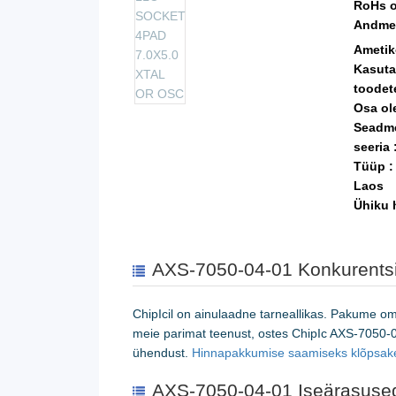
RoHs o
Andmet
Ametik
Kasuta
toodet
Osa ol
Seadme
seeria 
Tüüp :
Laos
Ühiku 
AXS-7050-04-01 Konkurentsi
ChipIcil on ainulaadne tarneallikas. Pakume o
meie parimat teenust, ostes ChipIc AXS-7050-
ühendust.
Hinnapakkumise saamiseks klõpsak
AXS-7050-04-01 Iseärasuse