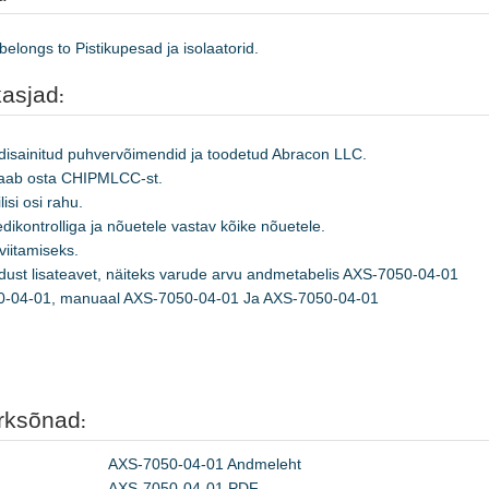
longs to Pistikupesad ja isolaatorid.
kasjad
:
 disainitud puhvervõimendid ja toodetud Abracon LLC.
aab osta CHIPMLCC-st.
lisi osi rahu.
ontrolliga ja nõuetele vastav kõike nõuetele.
viitamiseks.
endust lisateavet, näiteks varude arvu andmetabelis AXS-7050-04-01
50-04-01, manuaal AXS-7050-04-01 Ja AXS-7050-04-01
rksõnad
:
AXS-7050-04-01 Andmeleht
AXS-7050-04-01 PDF