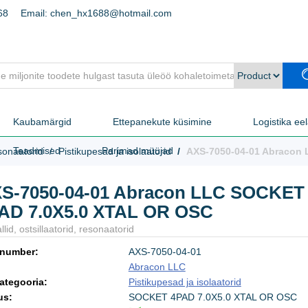
68
Email: chen_hx1688@hotmail.com
Kaubamärgid
Ettepanekute küsimine
Logistika ee
Teadmised
Parimad müüjad
esonaatorid
Pistikupesad ja isolaatorid
AXS-7050-04-01 Abracon
S-7050-04-01 Abracon LLC SOCKET
AD 7.0X5.0 XTAL OR OSC
allid, ostsillaatorid, resonaatorid
 number:
AXS-7050-04-01
:
Abracon LLC
ategooria:
Pistikupesad ja isolaatorid
us:
SOCKET 4PAD 7.0X5.0 XTAL OR OSC