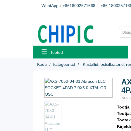
WhatApp：+8618002571668
+86 180025716
Tooted
Kodu
kategooriad
Kristallid, ostsillaatorid, r
AX
4P
Krist
Tootja
Tootja
Tootek
Kirjeld