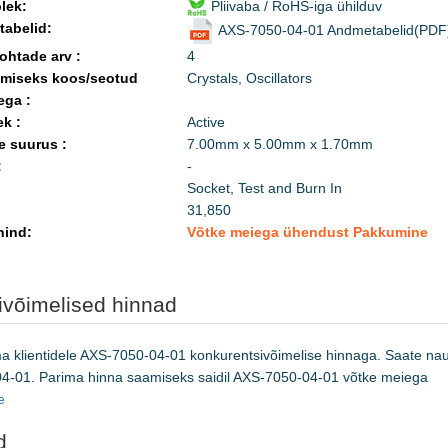
lek:
Pliivaba / RoHS-iga ühilduv
abelid:
AXS-7050-04-01 Andmetabelid(PDF
ohtade arv :
4
miseks koos/seotud
Crystals, Oscillators
ega :
ek :
Active
 suurus :
7.00mm x 5.00mm x 1.70mm
:
-
Socket, Test and Burn In
31,850
hind:
Võtke meiega ühendust Pakkumine
võimelised hinnad
ma klientidele AXS-7050-04-01 konkurentsivõimelise hinnaga. Saate nau
04-01. Parima hinna saamiseks saidil AXS-7050-04-01 võtke meiega
e
d