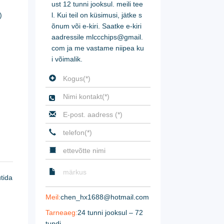
ust 12 tunni jooksul. meili tee
)
l. Kui teil on küsimusi, jätke s
õnum või e-kiri. Saatke e-kiri
aadressile mlccchips@gmail.
com ja me vastame niipea ku
i võimalik.

tida
Meil:
chen_hx1688@hotmail.com
Tarneaeg:
24 tunni jooksul – 72
tundi.