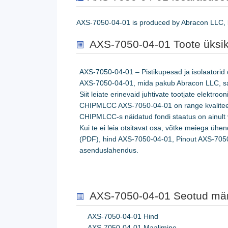
AXS-7050-04-01 is produced by Abracon LLC, be
AXS-7050-04-01 Toote üksi
AXS-7050-04-01 – Pistikupesad ja isolaatorid
AXS-7050-04-01, mida pakub Abracon LLC, s
Siit leiate erinevaid juhtivate tootjate elektrooni
CHIPMLCC AXS-7050-04-01 on range kvaliteedik
CHIPMLCC-s näidatud fondi staatus on ainult 
Kui te ei leia otsitavat osa, võtke meiega üh
(PDF), hind AXS-7050-04-01, Pinout AXS-70
asenduslahendus.
AXS-7050-04-01 Seotud mä
AXS-7050-04-01 Hind
AXS-7050-04-01 Maalimine