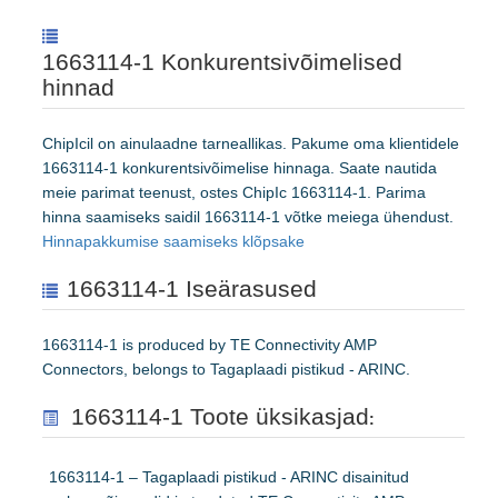
1663114-1 Konkurentsivõimelised
hinnad
ChipIcil on ainulaadne tarneallikas. Pakume oma klientidele
1663114-1 konkurentsivõimelise hinnaga. Saate nautida
meie parimat teenust, ostes ChipIc 1663114-1. Parima
hinna saamiseks saidil 1663114-1 võtke meiega ühendust.
Hinnapakkumise saamiseks klõpsake
1663114-1 Iseärasused
1663114-1 is produced by TE Connectivity AMP
Connectors, belongs to Tagaplaadi pistikud - ARINC.
1663114-1 Toote üksikasjad
:
1663114-1 – Tagaplaadi pistikud - ARINC disainitud