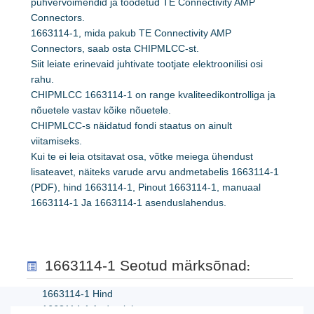
puhvervõimendid ja toodetud TE Connectivity AMP
Connectors.
1663114-1, mida pakub TE Connectivity AMP
Connectors, saab osta CHIPMLCC-st.
Siit leiate erinevaid juhtivate tootjate elektroonilisi osi
rahu.
CHIPMLCC 1663114-1 on range kvaliteedikontrolliga ja
nõuetele vastav kõike nõuetele.
CHIPMLCC-s näidatud fondi staatus on ainult
viitamiseks.
Kui te ei leia otsitavat osa, võtke meiega ühendust
lisateavet, näiteks varude arvu andmetabelis 1663114-1
(PDF), hind 1663114-1, Pinout 1663114-1, manuaal
1663114-1 Ja 1663114-1 asenduslahendus.
1663114-1 Seotud märksõnad
:
1663114-1 Hind
1663114-1 Andmeleht