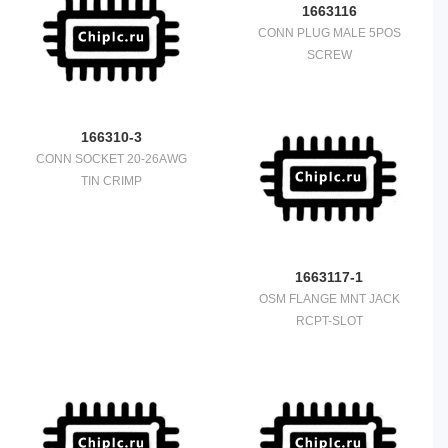
1663116
CONN PLUG MALE 5POS
SCREW
166310-3
CONN SOCKET 20-26AWG
TIN CRIMP
1663117-1
OSM FLANGE MNT JACK
RCPT-SLOT