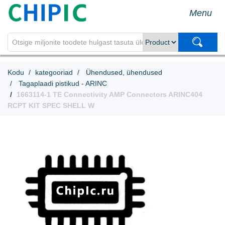
Menu
Kodu
kategooriad
Ühendused, ühendused
Tagaplaadi pistikud - ARINC
1663114-1 TE Connectivity AMP Connectors ARINC404
RCPT KIT SPEC SHELL W