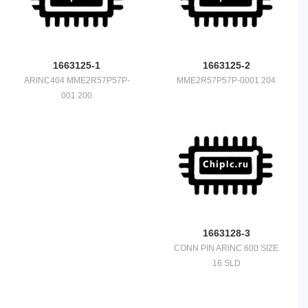
1663125-1
1663125-2
ARINC404 MME2R57P57P-
MME2R57P57P-0001 204
001 200
1663128-3
CONN PIN ARINC 600 SIZE
16 SLD