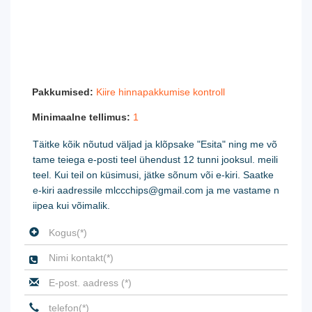
1663114-1 Maalimine
1663114-1 PDF
1663114-1 Tehniline kirjeldus
1663114-1 Tihvtide pinge
1663114-1 Pakkuja
Pakkumised:
Kiire hinnapakkumise kontroll
Minimaalne tellimus:
1
Täitke kõik nõutud väljad ja klõpsake "Esita" ning me võ
tame teiega e-posti teel ühendust 12 tunni jooksul. meili
teel. Kui teil on küsimusi, jätke sõnum või e-kiri. Saatke
e-kiri aadressile mlccchips@gmail.com ja me vastame n
iipea kui võimalik.
