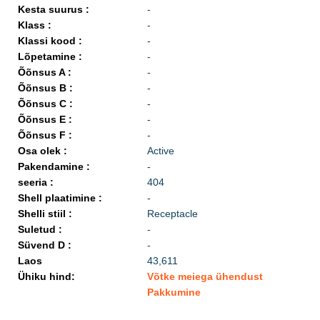
Kesta suurus :
-
Klass :
-
Klassi kood :
-
Lõpetamine :
-
Õõnsus A :
-
Õõnsus B :
-
Õõnsus C :
-
Õõnsus E :
-
Õõnsus F :
-
Osa olek :
Active
Pakendamine :
-
seeria :
404
Shell plaatimine :
-
Shelli stiil :
Receptacle
Suletud :
-
Süvend D :
-
Laos
43,611
Ühiku hind:
Võtke meiega ühendust
Pakkumine