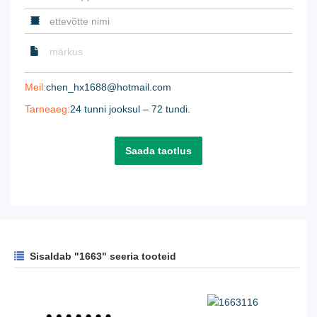
Meil:
chen_hx1688@hotmail.com
Tarneaeg:
24 tunni jooksul – 72 tundi.
Saada taotlus
Sisaldab "1663" seeria tooteid