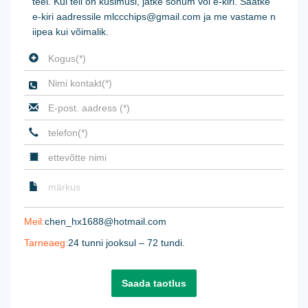
teel. Kui teil on küsimusi, jätke sõnum või e-kiri. Saatke
e-kiri aadressile mlccchips@gmail.com ja me vastame n
iipea kui võimalik.

Meil:
chen_hx1688@hotmail.com
Tarneaeg:
24 tunni jooksul – 72 tundi.
Saada taotlus