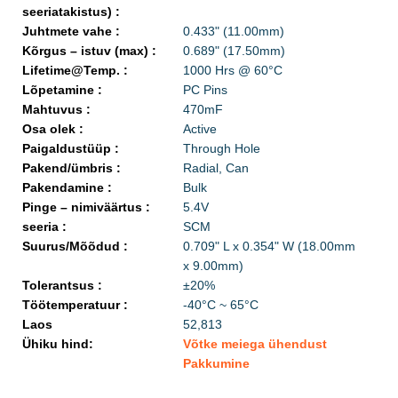
seeriatakistus) :
Juhtmete vahe :
0.433" (11.00mm)
Kõrgus – istuv (max) :
0.689" (17.50mm)
Lifetime@Temp. :
1000 Hrs @ 60°C
Lõpetamine :
PC Pins
Mahtuvus :
470mF
Osa olek :
Active
Paigaldustüüp :
Through Hole
Pakend/ümbris :
Radial, Can
Pakendamine :
Bulk
Pinge – nimiväärtus :
5.4V
seeria :
SCM
Suurus/Mõõdud :
0.709" L x 0.354" W (18.00mm
x 9.00mm)
Tolerantsus :
±20%
Töötemperatuur :
-40°C ~ 65°C
Laos
52,813
Ühiku hind:
Võtke meiega ühendust
Pakkumine