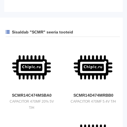
Sisaldab "SCMR" seeria tooteid
SCMR14C474MSBA0
SCMR14D474MRBB0
CAPACITOR 470MF 20% 5V
CAPACITOR 470MF 5.4V T/H
T/H