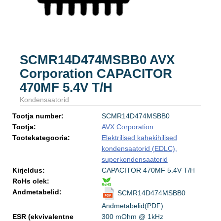
SCMR14D474MSBB0 AVX
Corporation CAPACITOR
470MF 5.4V T/H
Kondensaatorid
Tootja number:
SCMR14D474MSBB0
Tootja:
AVX Corporation
Tootekategooria:
Elektrilised kahekihilised
kondensaatorid (EDLC),
superkondensaatorid
Kirjeldus:
CAPACITOR 470MF 5.4V T/H
RoHs olek:
Andmetabelid:
SCMR14D474MSBB0
Andmetabelid(PDF)
ESR (ekvivalentne
300 mOhm @ 1kHz