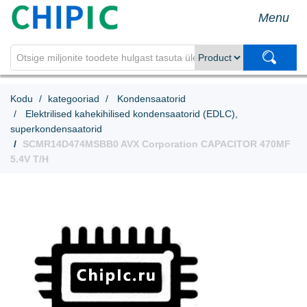
Menu
Kodu
kategooriad
Kondensaatorid
Elektrilised kahekihilised kondensaatorid (EDLC),
superkondensaatorid
SCMR14D474MSBB0 AVX Corporation CAPACITOR 470MF
5.4V T/H