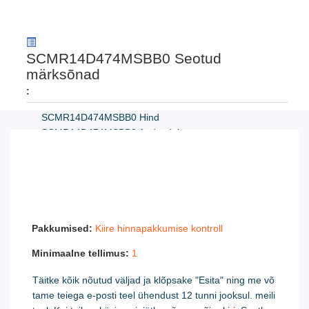
SCMR14D474MSBB0 Seotud
märksõnad
:
SCMR14D474MSBB0 Hind
SCMR14D474MSBB0 Andmeleht
SCMR14D474MSBB0 Maalimine
SCMR14D474MSBB0 PDF
SCMR14D474MSBB0 Tehniline kirjeldus
SCMR14D474MSBB0 Tihvtide pinge
SCMR14D474MSBB0 Pakkuja
Pakkumised:
Kiire hinnapakkumise kontroll
Minimaalne tellimus:
1
Täitke kõik nõutud väljad ja klõpsake "Esita" ning me võ
tame teiega e-posti teel ühendust 12 tunni jooksul. meili