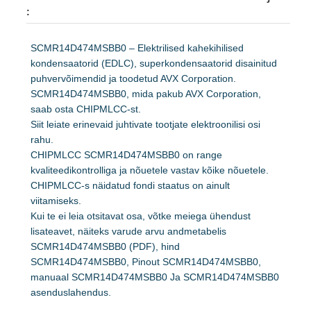
:
SCMR14D474MSBB0 – Elektrilised kahekihilised
kondensaatorid (EDLC), superkondensaatorid disainitud
puhvervõimendid ja toodetud AVX Corporation.
SCMR14D474MSBB0, mida pakub AVX Corporation,
saab osta CHIPMLCC-st.
Siit leiate erinevaid juhtivate tootjate elektroonilisi osi
rahu.
CHIPMLCC SCMR14D474MSBB0 on range
kvaliteedikontrolliga ja nõuetele vastav kõike nõuetele.
CHIPMLCC-s näidatud fondi staatus on ainult
viitamiseks.
Kui te ei leia otsitavat osa, võtke meiega ühendust
lisateavet, näiteks varude arvu andmetabelis
SCMR14D474MSBB0 (PDF), hind
SCMR14D474MSBB0, Pinout SCMR14D474MSBB0,
manuaal SCMR14D474MSBB0 Ja SCMR14D474MSBB0
asenduslahendus.