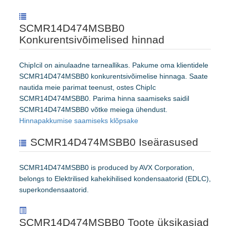
SCMR14D474MSBB0
Konkurentsivõimelised hinnad
ChipIcil on ainulaadne tarneallikas. Pakume oma klientidele
SCMR14D474MSBB0 konkurentsivõimelise hinnaga. Saate
nautida meie parimat teenust, ostes ChipIc
SCMR14D474MSBB0. Parima hinna saamiseks saidil
SCMR14D474MSBB0 võtke meiega ühendust.
Hinnapakkumise saamiseks klõpsake
SCMR14D474MSBB0 Iseärasused
SCMR14D474MSBB0 is produced by AVX Corporation,
belongs to Elektrilised kahekihilised kondensaatorid (EDLC),
superkondensaatorid.
SCMR14D474MSBB0 Toote üksikasjad