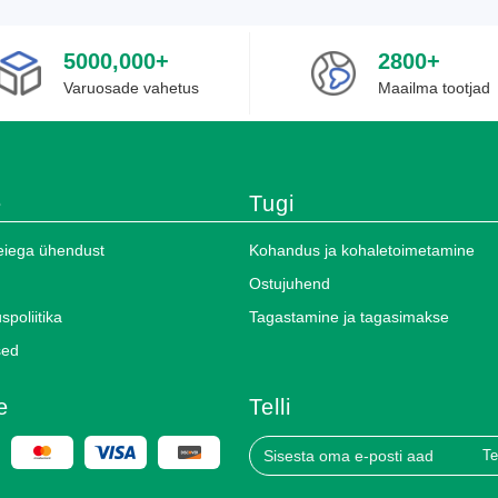
5000,000+
2800+
Varuosade vahetus
Maailma tootjad
e
Tugi
eiega ühendust
Kohandus ja kohaletoimetamine
Ostujuhend
spoliitika
Tagastamine ja tagasimakse
sed
e
Telli
Te