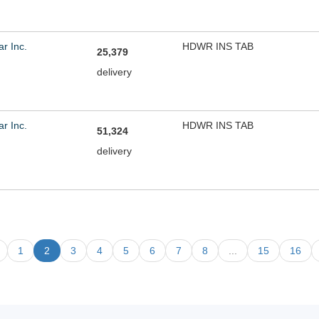
ar Inc.
HDWR INS TAB
25,379
delivery
ar Inc.
HDWR INS TAB
51,324
delivery
1
2
3
4
5
6
7
8
...
15
16