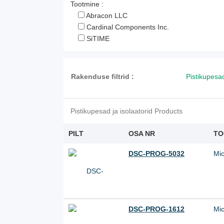
Tootmine :
Abracon LLC
Cardinal Components Inc.
SiTIME
Rakenduse filtrid :
Pistikupesad
Pistikupesad ja isolaatorid Products
PILT
OSA NR
TO
DSC-PROG-5032
Mic
DSC-PROG-1612
Mic