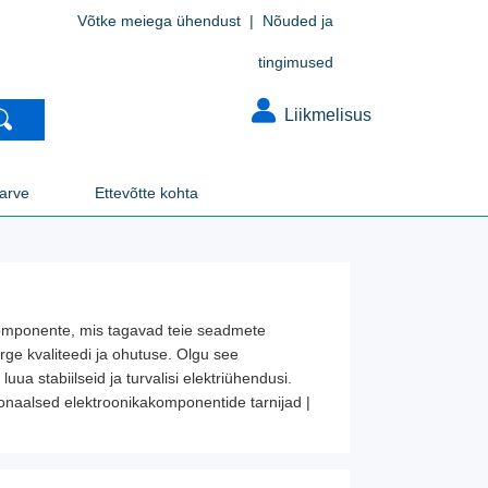
Võtke meiega ühendust
|
Nõuded ja
tingimused
Liikmelisus
larve
Ettevõtte kohta
 komponente, mis tagavad teie seadmete
rge kvaliteedi ja ohutuse. Olgu see
a stabiilseid ja turvalisi elektriühendusi.
onaalsed elektroonikakomponentide tarnijad |