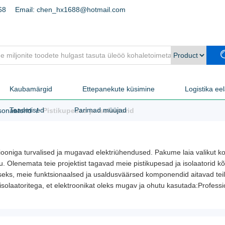
68
Email: chen_hx1688@hotmail.com
Kaubamärgid
Ettepanekute küsimine
Logistika ee
Teadmised
Parimad müüjad
esonaatorid
Pistikupesad ja isolaatorid
tsiooniga turvalised ja mugavad elektriühendused. Pakume laia valikut
 Olenemata teie projektist tagavad meie pistikupesad ja isolaatorid kõ
s, meie funktsionaalsed ja usaldusväärsed komponendid aitavad teil luu
olaatoritega, et elektroonikat oleks mugav ja ohutu kasutada:Professi