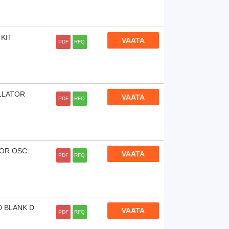
KIT
VAATA
PDF
RFQ
ILLATOR
VAATA
PDF
RFQ
 OR OSC
VAATA
PDF
RFQ
0 BLANK D
VAATA
PDF
RFQ