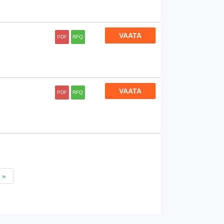
VAATA
PDF
RFQ
VAATA
PDF
RFQ
»