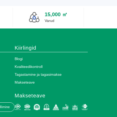
15,000 ㎡
Varud
Kiirlingid
Blogi
Kvaliteedikontroll
Tagastamine ja tagasimakse
Makseteave
Makseteave
llimine