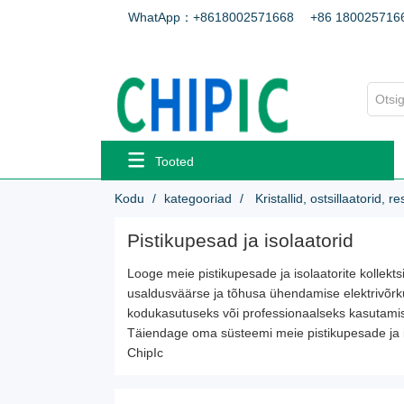
WhatApp：+8618002571668
+86 180025716
Tooted
Kodu
kategooriad
Kristallid, ostsillaatorid, r
Pistikupesad ja isolaatorid
Looge meie pistikupesade ja isolaatorite kollek
usaldusväärse ja tõhusa ühendamise elektrivõrku.
kodukasutuseks või professionaalseks kasutamisek
Täiendage oma süsteemi meie pistikupesade ja is
ChipIc