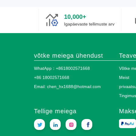
10,000+
Igapäevaste tellimuste arv
võtke meiega ühendust
Teav
WhatApp：+8618002571668
Võtke m
+86 18002571668
Meist
Email: chen_hx1688@hotmail.com
privaatsu
Tingimu
Tellige meiega
Maks