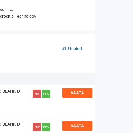
ar Inc.
crochip Technology
310 tooted
0 BLANK D
VAATA
PDF
RFQ
0 BLANK D
VAATA
PDF
RFQ